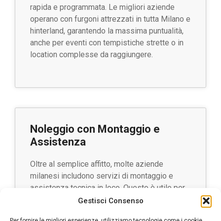
rapida e programmata. Le migliori aziende
operano con furgoni attrezzati in tutta Milano e
hinterland, garantendo la massima puntualità,
anche per eventi con tempistiche strette o in
location complesse da raggiungere.
Noleggio con Montaggio e
Assistenza
Oltre al semplice affitto, molte aziende
milanesi includono servizi di montaggio e
assistenza tecnica in loco. Questo è utile per
allestimenti complessi come buffet self-
Gestisci Consenso
service, banconi bar, o cucine temporanee per
Per fornire le migliori esperienze, utilizziamo tecnologie come i cookie