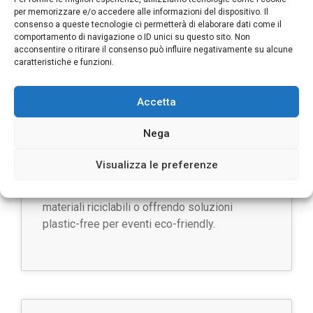
chef stellati.
per memorizzare e/o accedere alle informazioni del dispositivo. Il
consenso a queste tecnologie ci permetterà di elaborare dati come il
comportamento di navigazione o ID unici su questo sito. Non
acconsentire o ritirare il consenso può influire negativamente su alcune
caratteristiche e funzioni.
Accetta
Sostenibilità e Igiene Garantite
Nega
Le attrezzature vengono igienizzate,
sanificate e confezionate per garantire la
Visualizza le preferenze
massima sicurezza. Inoltre, molte aziende si
impegnano nella sostenibilità, utilizzando
materiali riciclabili o offrendo soluzioni
plastic-free per eventi eco-friendly.